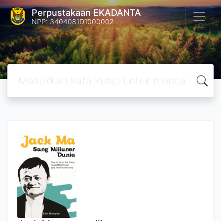
Perpustakaan EKADANTA
NPP: 3404081D1000002