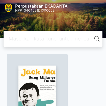
Perpustakaan EKADANTA
NPP: 3404081D1000002