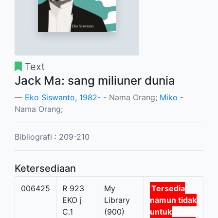
Text
Jack Ma: sang miliuner dunia
Eko Siswanto, 1982-
- Nama Orang;
Miko
-
Nama Orang;
Bibliografi : 209-210
Ketersediaan
006425
R 923
My
Tersedia
EKO j
Library
namun tidak
C.1
(900)
untuk