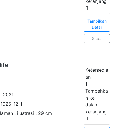
keranjang
Tampilkan
Detail
Sitasi
life
Ketersedia
an
1
Tambahka
: 2021
n ke
1925-12-1
dalam
keranjang
alaman : ilustrasi ; 29 cm