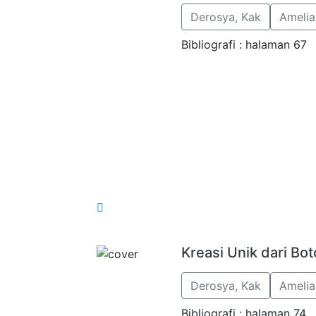
Derosya, Kak
Amelia
Bibliografi : halaman 67
Kreasi Unik dari Boto
Derosya, Kak
Amelia
Bibliografi : halaman 74