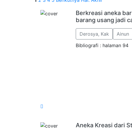
1
2
3
4
5
Berikutnya
Hal. Akhir
Berkreasi aneka ba
barang usang jadi c
Derosya, Kak
Ainun
Bibliografi : halaman 94
Aneka Kreasi dari St