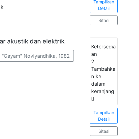
Tampilkan
 k
Detail
Sitasi
ar akustik dan elektrik
Ketersedia
an
e "Gayam" Noviyandhika, 1982
2
Tambahka
n ke
dalam
keranjang
Tampilkan
Detail
Sitasi