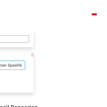
Berita
Bantuan
Pustakawan
Area Anggota
ian Spesifik