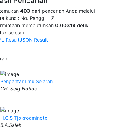
asil Pencarian
itemukan
403
dari pencarian Anda melalui
ta kunci:
No. Panggil :
7
rmintaan membutuhkan
0.00319
detik
tuk selesai
L Result
JSON Result
ran
Pengantar Ilmu Sejarah
CH. Seig Nobos
H.O.S Tjokroaminoto
B.A.Saleh