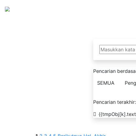
Perpustakaan EKADA
NPP: 3404081D1000002
Pencarian berdasa
SEMUA
Peng
Pencarian terakhir:
{{tmpObj[k].text