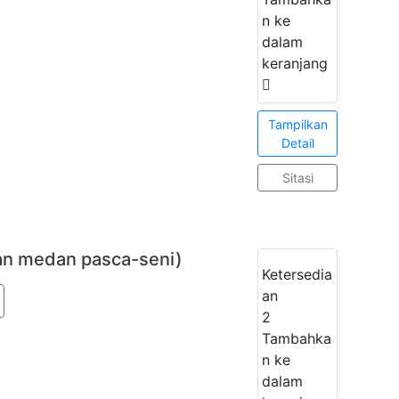
n ke
dalam
keranjang
Tampilkan
Detail
Sitasi
an medan pasca-seni)
Ketersedia
an
2
Tambahka
n ke
dalam