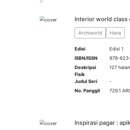
Interior world class
Archiworld
Hana
Edisi
Edisi 1
ISBN/ISSN
978-623
Deskripsi
127 halam
Fisik
Judul Seri
-
No. Panggil
729.1 ARC
Inspirasi pagar : ap