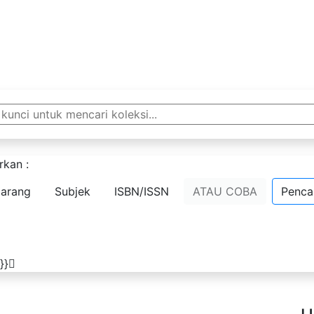
NTA
Beranda
Informasi
rkan :
arang
Subjek
ISBN/ISSN
ATAU COBA
Pencar
}}