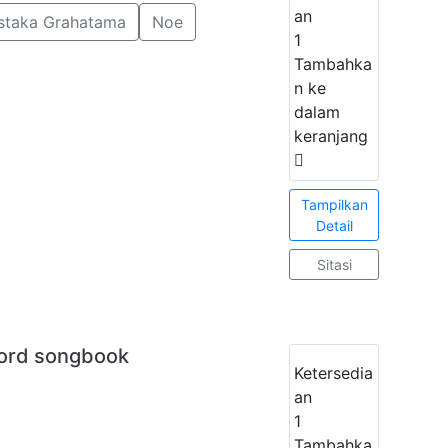
an
staka Grahatama
Noe
1
Tambahka
n ke
dalam
keranjang
Tampilkan
Detail
Sitasi
hord songbook
Ketersedia
an
1
Tambahka