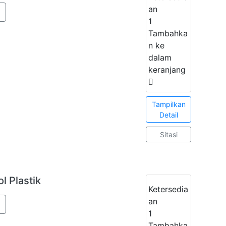
an
1
Tambahka
n ke
dalam
keranjang
Tampilkan
Detail
Sitasi
l Plastik
Ketersedia
an
1
Tambahka