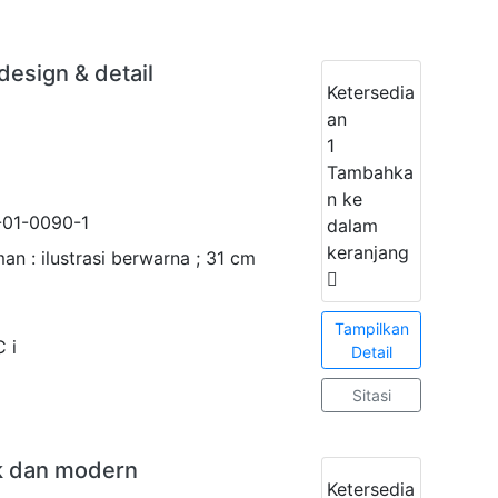
 design & detail
Ketersedia
an
1
Tambahka
n ke
-01-0090-1
dalam
keranjang
an : ilustrasi berwarna ; 31 cm
Tampilkan
 i
Detail
Sitasi
ik dan modern
Ketersedia