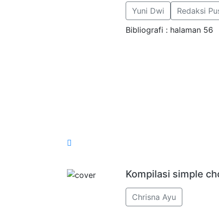
Yuni Dwi
Redaksi Pu
Bibliografi : halaman 56
Kompilasi simple c
Chrisna Ayu