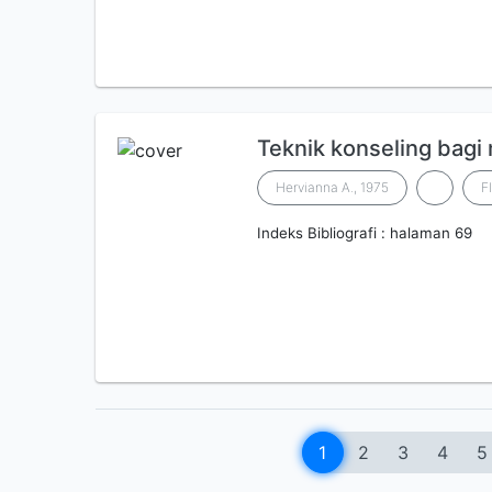
Teknik konseling bag
Hervianna A., 1975
F
Indeks Bibliografi : halaman 69
1
2
3
4
5