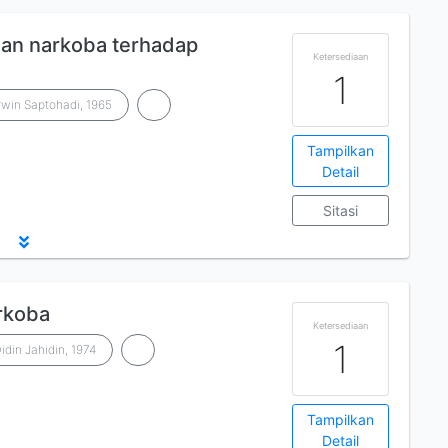
an narkoba terhadap
Ketersediaan
1
rwin Saptohadi, 1965
Tampilkan
Detail
Sitasi
arkoba
Ketersediaan
1
idin Jahidin, 1974
Tampilkan
Detail