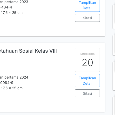
kan pertama 2023
Tampilkan
-434-4
Detail
: 17,6 x 25 cm.
Sitasi
ahuan Sosial Kelas VIII
Ketersediaan
20
kan pertama 2024
Tampilkan
-0084-9
Detail
: 17,6 x 25 cm.
Sitasi