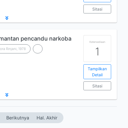
Sitasi
i mantan pencandu narkoba
Ketersediaan
1
lora Rinjani, 1978
Tampilkan
Detail
Sitasi
Berikutnya
Hal. Akhir