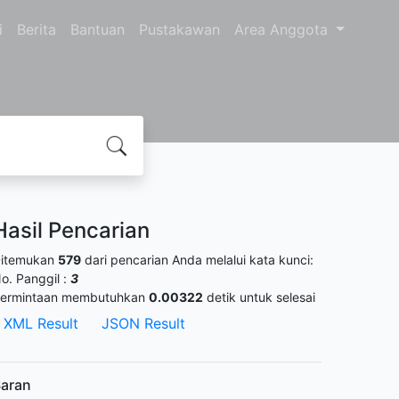
i
Berita
Bantuan
Pustakawan
Area Anggota
Hasil Pencarian
itemukan
579
dari pencarian Anda melalui kata kunci:
o. Panggil :
3
ermintaan membutuhkan
0.00322
detik untuk selesai
XML Result
JSON Result
aran