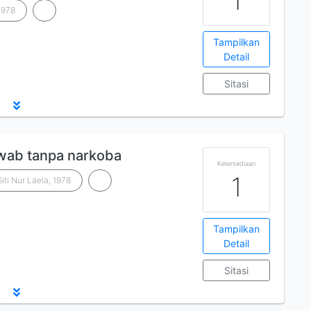
1
 1978
Tampilkan
Detail
Sitasi
wab tanpa narkoba
Ketersediaan
1
Siti Nur Laela, 1978
Tampilkan
Detail
Sitasi