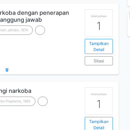
rkoba dengan penerapan
Ketersediaan
rtanggung jawab
1
idin Jahidin, 1974
Tampilkan
Detail
Sitasi
angi narkoba
Ketersediaan
1
Eko Praptanto, 1965
Tampilkan
Detail