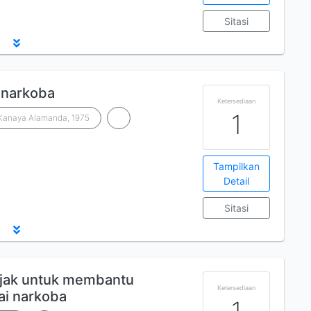
Sitasi
 narkoba
Ketersediaan
1
Kanaya Alamanda, 1975
Tampilkan
Detail
Sitasi
bijak untuk membantu
Ketersediaan
ai narkoba