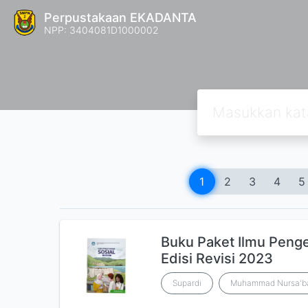
Perpustakaan EKADANTA
NPP: 3404081D1000002
1
2
3
4
5
Buku Paket Ilmu Penge
Edisi Revisi 2023
Supardi
Muhammad Nursa'b