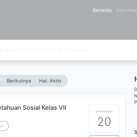
Beranda
Informas
Berikutnya
Hal. Akhir
D
N
P
tahuan Sosial Kelas VII
Ketersediaan
20
an
S