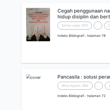
Cegah penggunaan na
hidup disiplin dan be
Siti Nur Laela, 1978
D
Indeks Bibliografi : halaman 78
Pancasila : solusi per
Retno Agustin, 1982
Indeks Bibliografi : halaman 72