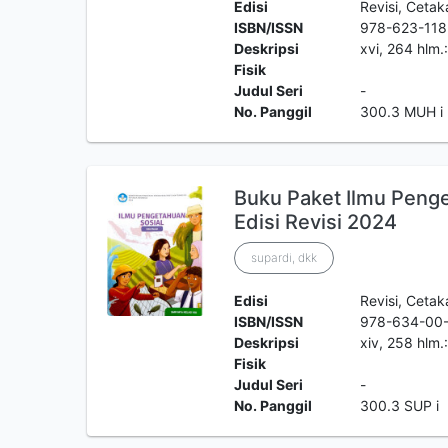
Edisi
Revisi, Ceta
ISBN/ISSN
978-623-118
Deskripsi
xvi, 264 hlm.
Fisik
Judul Seri
-
No. Panggil
300.3 MUH i
Buku Paket Ilmu Penget
Edisi Revisi 2024
supardi, dkk
Edisi
Revisi, Ceta
ISBN/ISSN
978-634-00
Deskripsi
xiv, 258 hlm.
Fisik
Judul Seri
-
No. Panggil
300.3 SUP i