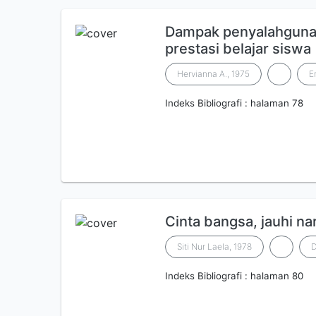
Dampak penyalahguna
prestasi belajar siswa
Hervianna A., 1975
E
Indeks Bibliografi : halaman 78
Cinta bangsa, jauhi n
Siti Nur Laela, 1978
D
Indeks Bibliografi : halaman 80