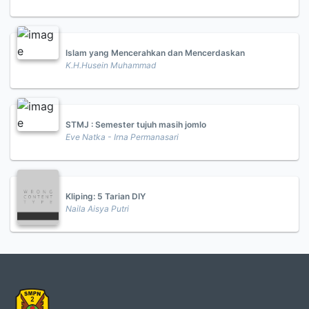
Islam yang Mencerahkan dan Mencerdaskan
K.H.Husein Muhammad
STMJ : Semester tujuh masih jomlo
Eve Natka - Irna Permanasari
Kliping: 5 Tarian DIY
Naila Aisya Putri