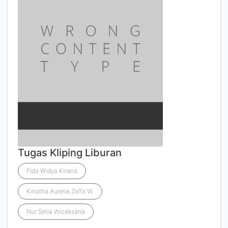
Tugas Kliping Liburan
Fida Widya Kirana
Kinatha Aurelia Zalfa W.
Nur Setia Wicaksana