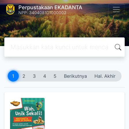
Perpustakaan EKADANTA
NPP: 3404081D1000002
1
2
3
4
5
Berikutnya
Hal. Akhir