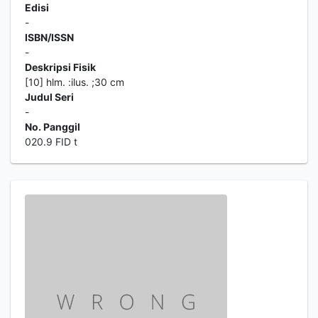
Edisi
-
ISBN/ISSN
-
Deskripsi Fisik
[10] hlm. :ilus. ;30 cm
Judul Seri
-
No. Panggil
020.9 FID t