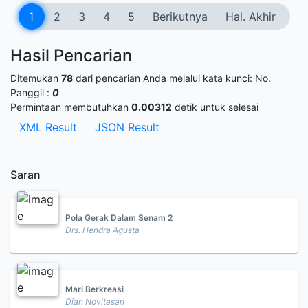
1
2
3
4
5
Berikutnya
Hal. Akhir
Hasil Pencarian
Ditemukan
78
dari pencarian Anda melalui kata kunci:
No.
Panggil :
0
Permintaan membutuhkan
0.00312
detik untuk selesai
XML Result
JSON Result
Saran
Pola Gerak Dalam Senam 2
Drs. Hendra Agusta
Mari Berkreasi
Dian Novitasari