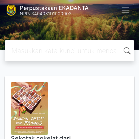
Perpustakaan EKADANTA
NPP: 3404081D1000002
Sekotak cokelat dari