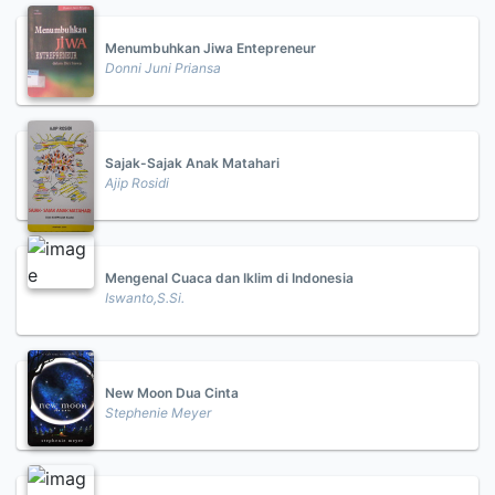
Menumbuhkan Jiwa Entepreneur
Donni Juni Priansa
Sajak-Sajak Anak Matahari
Ajip Rosidi
Mengenal Cuaca dan Iklim di Indonesia
Iswanto,S.Si.
New Moon Dua Cinta
Stephenie Meyer