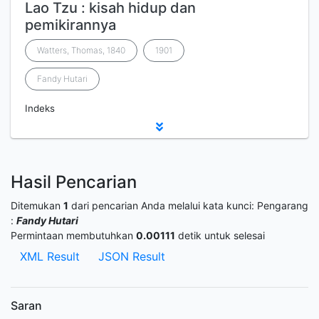
Lao Tzu : kisah hidup dan
pemikirannya
Watters, Thomas, 1840
1901
Fandy Hutari
Indeks
Hasil Pencarian
Ditemukan
1
dari pencarian Anda melalui kata kunci:
Pengarang
:
Fandy Hutari
Permintaan membutuhkan
0.00111
detik untuk selesai
XML Result
JSON Result
Saran