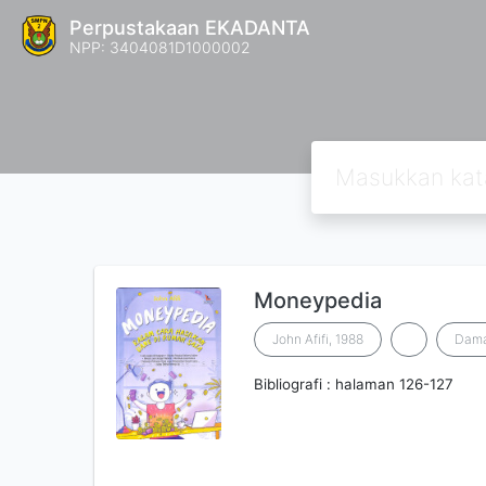
Perpustakaan EKADANTA
NPP: 3404081D1000002
Moneypedia
John Afifi, 1988
Dam
Bibliografi : halaman 126-127