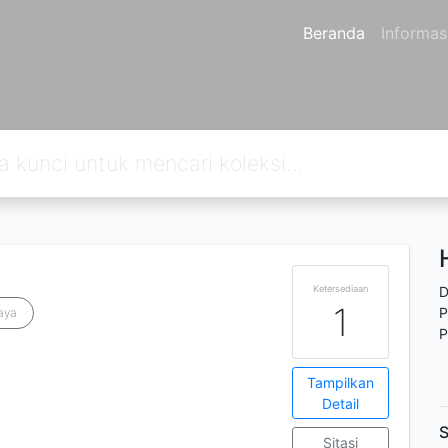
Beranda
Informas
Ketersediaan
D
1
P
aya
P
Tampilkan
Detail
S
Sitasi