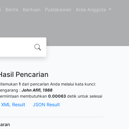
i
Berita
Bantuan
Pustakawan
Area Anggota
Hasil Pencarian
itemukan
1
dari pencarian Anda melalui kata kunci:
engarang :
John Afifi, 1988
ermintaan membutuhkan
0.00063
detik untuk selesai
XML Result
JSON Result
aran