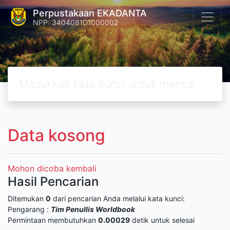
Perpustakaan EKADANTA
NPP: 3404081D1000002
Data kosong
Mohon dicoba kembali
Hasil Pencarian
Ditemukan
0
dari pencarian Anda melalui kata kunci:
Pengarang :
Tim Penullis Worldbook
Permintaan membutuhkan
0.00029
detik untuk selesai