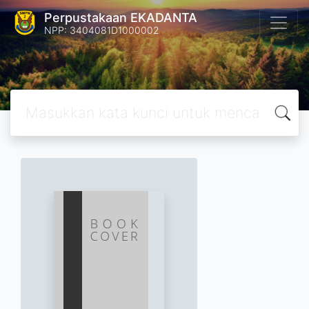
Perpustakaan EKADANTA
NPP: 3404081D1000002