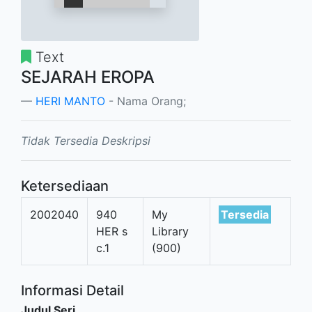
Text
SEJARAH EROPA
HERI MANTO
- Nama Orang;
Tidak Tersedia Deskripsi
Ketersediaan
2002040
940
My
Tersedia
HER s
Library
c.1
(900)
Informasi Detail
Judul Seri