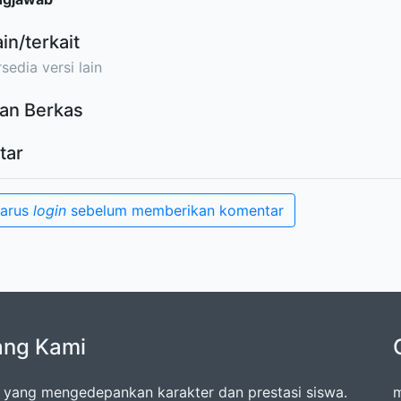
ain/terkait
sedia versi lain
an Berkas
tar
harus
login
sebelum memberikan komentar
ang Kami
 yang mengedepankan karakter dan prestasi siswa.
m