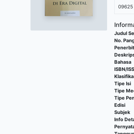
09625
Informa
Judul Se
No. Pang
Penerbi
Deskrips
Bahasa
ISBN/IS
Klasifika
Tipe Isi
Tipe Me
Tipe P
Edisi
Subjek
Info Deta
Pernyat
Tanggu