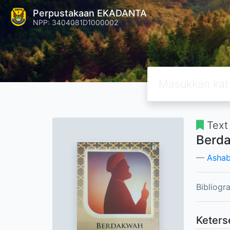
Perpustakaan EKADANTA
NPP: 3404081D1000002
Text
Berda
Ashab
Bibliogr
Keters