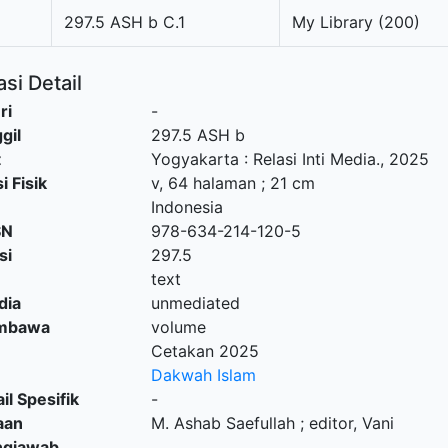
297.5 ASH b C.1
My Library (200)
si Detail
ri
-
gil
297.5 ASH b
t
Yogyakarta
:
Relasi Inti Media
.,
2025
i Fisik
v, 64 halaman ; 21 cm
Indonesia
SN
978-634-214-120-5
si
297.5
text
dia
unmediated
embawa
volume
Cetakan 2025
Dakwah Islam
il Spesifik
-
aan
M. Ashab Saefullah ; editor, Vani
ngjawab