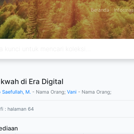
Beranda
Informas
kwah di Era Digital
 Saefullah, M.
- Nama Orang;
Vani
- Nama Orang;
afi : halaman 64
ediaan