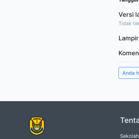
Versi l
Tidak ter
Lampir
Komen
Anda 
Tent
Sekolah