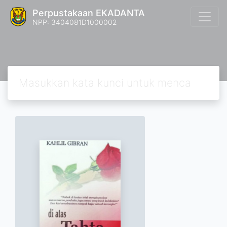
Perpustakaan EKADANTA
NPP: 3404081D1000002