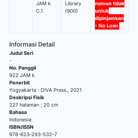
JAM k
Library
namun tidak
C.1
(900)
untuk
dipinjamkan
- No Loan
Informasi Detail
Judul Seri
-
No. Panggil
922 JAM k
Penerbit
Yogyakarta
:
DIVA Press
.,
2021
Deskripsi Fisik
227 halaman ; 20 cm
Bahasa
Indonesia
ISBN/ISSN
978-623-293-532-7