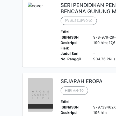
SERI PENDIDIKAN PE
BENCANA GUNUNG M
PRIMUS SUPRIONO
Edisi
-
ISBN/ISSN
978-979-29
Deskripsi
190 hlm; 17,
Fisik
Judul Seri
-
No. Panggil
904.76 PRI s
SEJARAH EROPA
HERI MANTO
Edisi
-
ISBN/ISSN
979739462X
Deskripsi
196 hlm