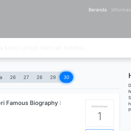
Beranda
Informas
a
26
27
28
29
30
D
N
S
Seri Famous Biography :
h
Ketersediaan
P
1