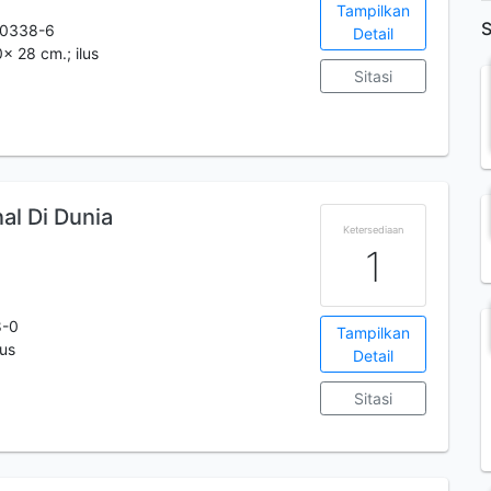
Tampilkan
S
-0338-6
Detail
20x 28 cm.; ilus
Sitasi
al Di Dunia
Ketersediaan
1
8-0
Tampilkan
lus
Detail
Sitasi