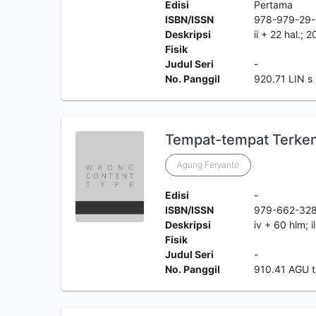
Edisi
Pertama
ISBN/ISSN
978-979-29
Deskripsi
ii + 22 hal.; 
Fisik
Judul Seri
-
No. Panggil
920.71 LIN s
Tempat-tempat Terken
Agung Feryanto
Edisi
-
ISBN/ISSN
979-662-32
Deskripsi
iv + 60 hlm; i
Fisik
Judul Seri
-
No. Panggil
910.41 AGU t