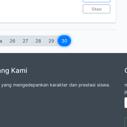
Sitasi
a
26
27
28
29
30
ang Kami
 yang mengedepankan karakter dan prestasi siswa.
m
p