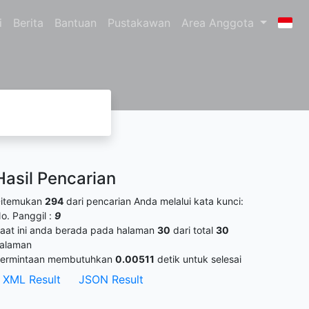
i
Berita
Bantuan
Pustakawan
Area Anggota
Hasil Pencarian
itemukan
294
dari pencarian Anda melalui kata kunci:
o. Panggil :
9
aat ini anda berada pada halaman
30
dari total
30
alaman
ermintaan membutuhkan
0.00511
detik untuk selesai
XML Result
JSON Result